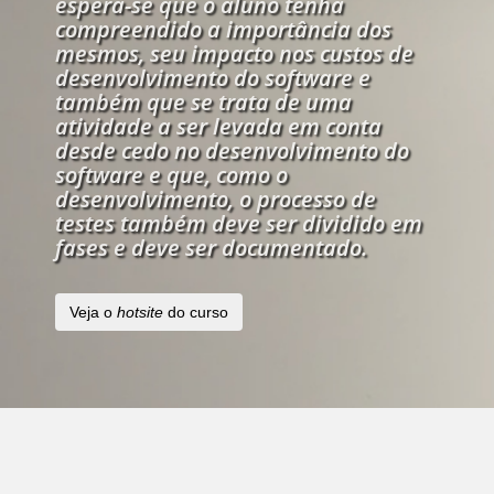
espera-se que o aluno tenha
compreendido a importância dos
mesmos, seu impacto nos custos de
desenvolvimento do software e
também que se trata de uma
atividade a ser levada em conta
desde cedo no desenvolvimento do
software e que, como o
desenvolvimento, o processo de
testes também deve ser dividido em
fases e deve ser documentado.
Veja o
hotsite
do curso