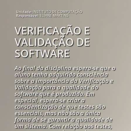
Unidade:
INSTITUTO DE COMPUTAÇÃO
Responsável:
ELIANE MARTINS
VERIFICAÇÃO E
VALIDAÇÃO DE
SOFTWARE
Ao final da disciplina espera-se que o
aluno tenha adquirido consciência
sobre a importância da Verificação e
Validação para a qualidade do
software que é produzido. Em
especial, espera-se criar a
conscientização de que testes são
essenciais, mas não são a única
forma de se garantir a qualidade de
um sistema. Com relação aos testes,