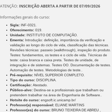
ATENÇÃO:
INSCRIÇÃO ABERTA A PARTIR DE 07/09/2026
Informações gerais do curso:
Sigla:
INF-0321.
Oferecimento:
019.
Unidade:
INSTITUTO DE COMPUTAÇÃO.
Ementa:
Introdução: definição, importância da verificação e
validação ao longo do ciclo de vida, classificação das técnicas.
Revisões técnicas: passeio (walkthrough), inspeção do produto.
Testes: fundamentos, os testes e o ciclo de vida. Técnicas de
teste: caixa branca e caixa preta. Testes de unidade, de
integração e de sistemas. Testes OO. Documentação de testes.
Automação de testes. Metodologias de teste..
Pré-requisito:
NÍVEL SUPERIOR COMPLETO.
Tipo do curso:
DISCIPLINA.
Certificação:
Atestado.
Público-alvo:
Destina-se a profissionais que trabalham ou
pretendem trabalhar na área de Engenharia de Software..
Hotsite do curso:
engsoft.ic.unicamp.br/
Professor(a) responsável:
ELIANE MARTINS
Professor(es) do curso:
BRUNO TEIXEIRA DE ABREU ,