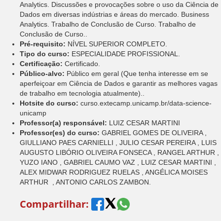
Analytics. Discussões e provocações sobre o uso da Ciência de
Dados em diversas indústrias e áreas do mercado. Business
Analytics. Trabalho de Conclusão de Curso. Trabalho de
Conclusão de Curso..
Pré-requisito:
NÍVEL SUPERIOR COMPLETO.
Tipo do curso:
ESPECIALIDADE PROFISSIONAL.
Certificação:
Certificado.
Público-alvo:
Público em geral (Que tenha interesse em se
aperfeiçoar em Ciência de Dados e garantir as melhores vagas
de trabalho em tecnologia atualmente)..
Hotsite do curso:
curso.extecamp.unicamp.br/data-science-
unicamp
Professor(a) responsável:
LUIZ CESAR MARTINI
Professor(es) do curso:
GABRIEL GOMES DE OLIVEIRA ,
GIULLIANO PAES CARNIELLI , JULIO CESAR PEREIRA , LUIS
AUGUSTO LIBÓRIO OLIVEIRA FONSECA , RANGEL ARTHUR ,
YUZO IANO , GABRIEL CAUMO VAZ , LUIZ CESAR MARTINI ,
ALEX MIDWAR RODRIGUEZ RUELAS , ANGÉLICA MOISES
ARTHUR , ANTONIO CARLOS ZAMBON.
Compartilhar: