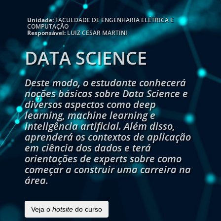
Unidade:
FACULDADE DE ENGENHARIA ELÉTRICA E
COMPUTAÇÃO
Responsável:
LUIZ CESAR MARTINI
DATA SCIENCE
Deste modo, o estudante conhecerá
noções básicas sobre Data Science e
diversos aspectos como deep
learning, machine learning e
inteligência artificial. Além disso,
aprenderá os contextos de aplicação
em ciência dos dados e terá
orientações de experts sobre como
começar a construir uma carreira na
área.
Veja o
hotsite
do curso